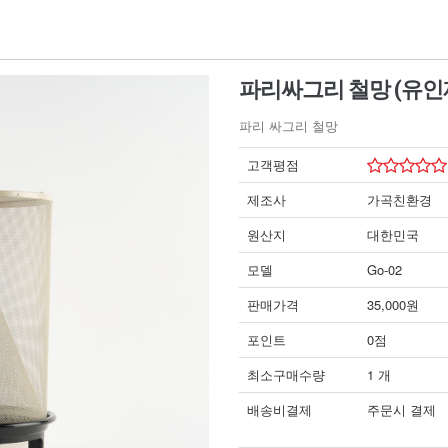
파리싸그리 철망 (유인
파리 싸그리 철망
고객평점
제조사
가곡친환경
원산지
대한민국
모델
Go-02
판매가격
35,000원
포인트
0점
최소구매수량
1 개
배송비결제
주문시 결제